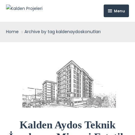
Menu
Kalden Projeleri
Home
Archive by tag kaldenaydoskonutları
Kurumsal
Projeler
Hakkımızda
Medya
Kalden Aydos Konutları
İletişim
Kalden Aydos Teknik