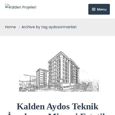
Menu
Kalden Projeleri
Home
Archive by tag aydosormanlari
Kurumsal
Projeler
Hakkımızda
Medya
Kalden Aydos Konutları
İletişim
Kalden Aydos Teknik