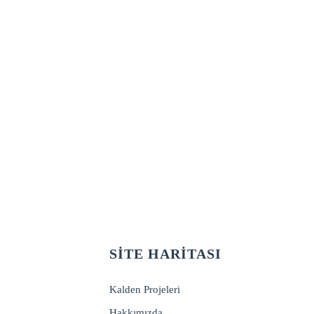
DOĞANIN KALBINDE, ŞEHRIN YANI BAŞINDA
SITE HARITASI
Kalden Projeleri
Hakkımızda