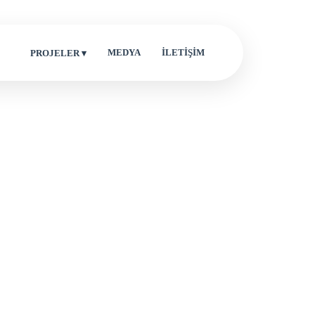
MEDYA
İLETİŞİM
PROJELER ▾
eler